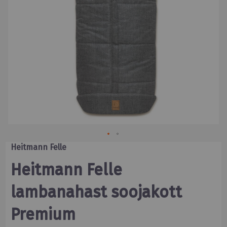
Skip
Heitmann Felle
to
the
Heitmann Felle
beginning
of
lambanahast soojakott
the
images
gallery
Premium