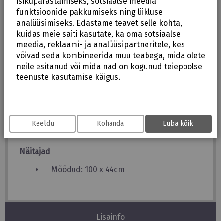
isikupärastamiseks, sotsiaalse meedia
Sisekangas: naturaalne lambavill
funktsioonide pakkumiseks ning liikluse
analüüsimiseks. Edastame teavet selle kohta,
Peaosa on võimalik kokku tõmmata, et
kuidas meie saiti kasutate, ka oma sotsiaalse
kaitsta tuule eest
meedia, reklaami- ja analüüsipartneritele, kes
võivad seda kombineerida muu teabega, mida olete
Keskelt lukuga avatav
neile esitanud või mida nad on kogunud teiepoolse
teenuste kasutamise käigus.
Jalgadeosa on eraldi lukuga avatav
Lahtiselt on võimalik kasutada ka
põrandal pehmendusena
Keeldu
Kohanda
Luba kõik
Turvarihmade jaoks vajalikud avad
Näitajad
Mõõdud: 100 x 44cm
Lisainfo