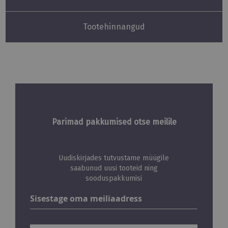
Tootehinnangud
Parimad pakkumised otse meilile
Uudiskirjades tutvustame müügile
saabunud uusi tooteid ning
sooduspakkumisi
Liitu
uudiskirjaga: