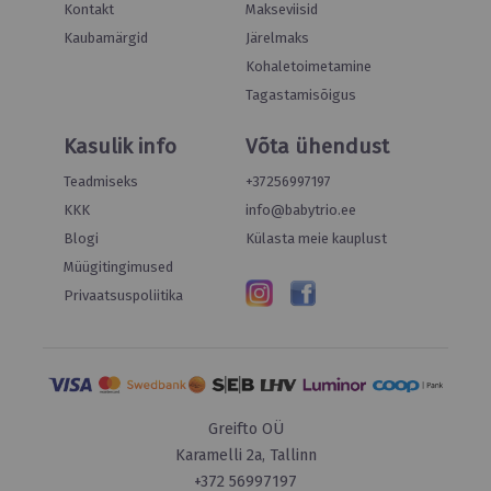
Kontakt
Makseviisid
Kaubamärgid
Järelmaks
Kohaletoimetamine
Tagastamisõigus
Kasulik info
Võta ühendust
Teadmiseks
+37256997197
KKK
info@babytrio.ee
Blogi
Külasta meie kauplust
Müügitingimused
Privaatsuspoliitika
Greifto OÜ
Karamelli 2a, Tallinn
+372 56997197