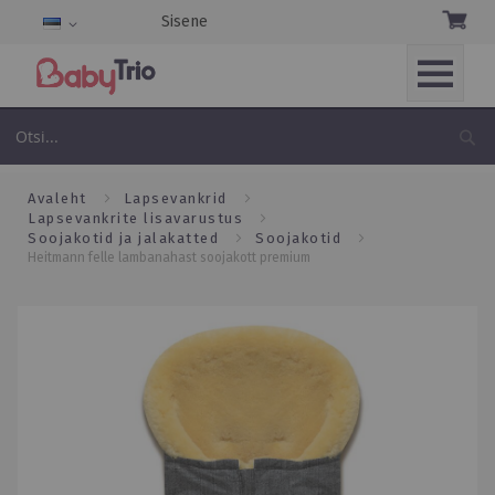
Sisene
Keel
Skip
to
Ot
Content
avaleht
lapsevankrid
lapsevankrite lisavarustus
soojakotid ja jalakatted
soojakotid
heitmann felle lambanahast soojakott premium
Skip
to
the
end
of
the
images
gallery