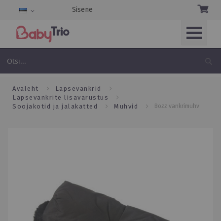
Sisene
Keel
Skip
to
Ot
Content
avaleht
lapsevankrid
lapsevankrite lisavarustus
soojakotid ja jalakatted
muhvid
bozz vankrimuhv
Skip
to
the
end
of
the
images
gallery