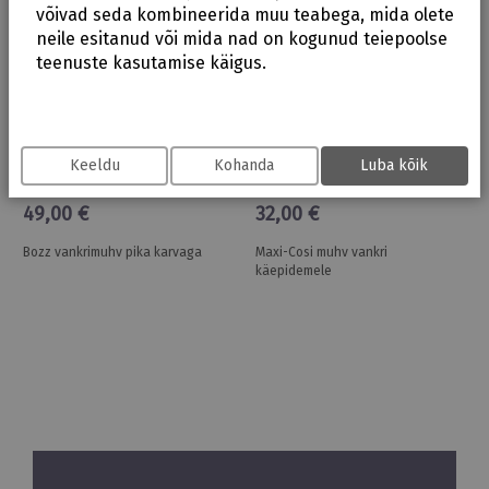
võivad seda kombineerida muu teabega, mida olete
neile esitanud või mida nad on kogunud teiepoolse
teenuste kasutamise käigus.
Keeldu
Kohanda
Luba kõik
Bozz
Maxi-Cosi
49,00 €
32,00 €
Bozz vankrimuhv pika karvaga
Maxi-Cosi muhv vankri
käepidemele