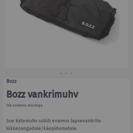
Skip
Bozz
to
the
Bozz vankrimuhv
beginning
of
the
Ole esimene arvustaja
images
gallery
Soe kätemuhv sobib enamus lapsevankrite
lükkesangadele/käepidemetele.